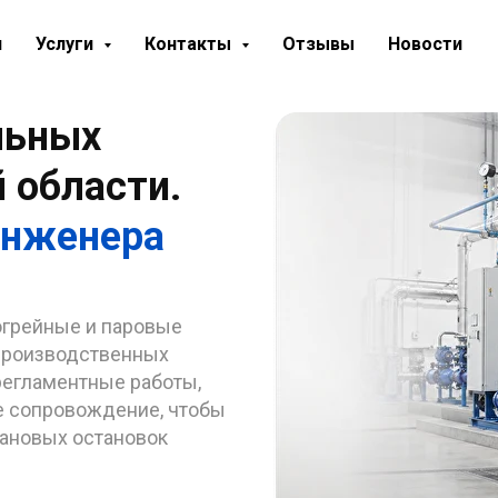
я
Услуги
Контакты
Отзывы
Новости
льных
й области.
инженера
огрейные и паровые
 производственных
регламентные работы,
ое сопровождение, чтобы
лановых остановок