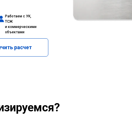
Работаем с УК,
ТСЖ
и коммерческими
объектами
чить расчет
изируемся?