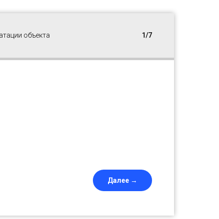
атации объекта
1/7
Далее →