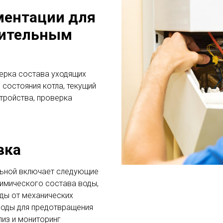
ментации для
пительным
ерка состава уходящих
 состояния котла, текущий
тройства, проверка
вка
льной включает следующие
химического состава воды,
оды от механических
воды для предотвращения
лиз и мониторинг