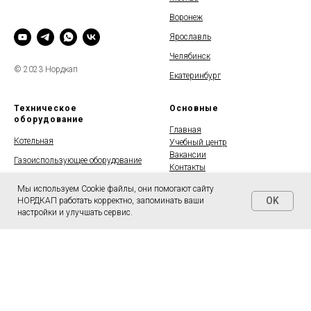
Воронеж
Ярославль
Челябинск
© 2023 Нордкап
Екатеринбург
Техническое
Основные
оборудование
Главная
Котельная
Учебный центр
Вакансии
Газоиспользующее оборудование
Контакты
Вентиляция и
Команда
Мы используем Cookie файлы, они помогают сайту
кондиционирование
Фотографии наших объектов
OK
НОРДКАП работать корректно, запоминать ваши
Пригласить в тендер
Пищевое производство
настройки и улучшать сервис.
САГЗ